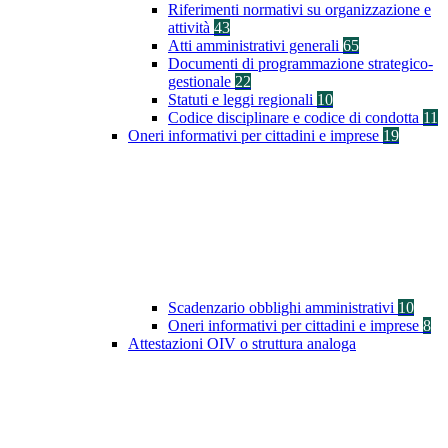
Riferimenti normativi su organizzazione e
attività
43
Atti amministrativi generali
65
Documenti di programmazione strategico-
gestionale
22
Statuti e leggi regionali
10
Codice disciplinare e codice di condotta
11
Oneri informativi per cittadini e imprese
19
Scadenzario obblighi amministrativi
10
Oneri informativi per cittadini e imprese
8
Attestazioni OIV o struttura analoga