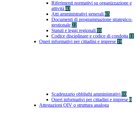
Riferimenti normativi su organizzazione e
attività
43
Atti amministrativi generali
65
Documenti di programmazione strategico-
gestionale
22
Statuti e leggi regionali
10
Codice disciplinare e codice di condotta
11
Oneri informativi per cittadini e imprese
19
Scadenzario obblighi amministrativi
10
Oneri informativi per cittadini e imprese
8
Attestazioni OIV o struttura analoga