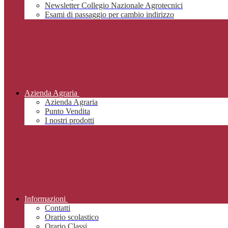
Newsletter Collegio Nazionale Agrotecnici
Esami di passaggio per cambio indirizzo
Azienda Agraria
Azienda Agraria
Punto Vendita
I nostri prodotti
Informazioni
Contatti
Orario scolastico
Orario Classi