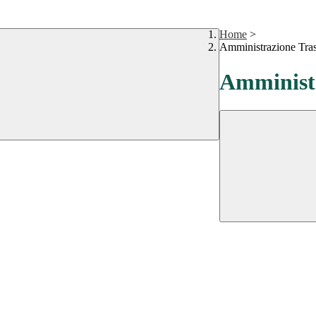
Home
>
Amministrazione Tra
Amministr