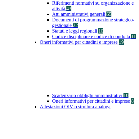
Riferimenti normativi su organizzazione e
attività
43
Atti amministrativi generali
65
Documenti di programmazione strategico-
gestionale
22
Statuti e leggi regionali
10
Codice disciplinare e codice di condotta
11
Oneri informativi per cittadini e imprese
19
Scadenzario obblighi amministrativi
10
Oneri informativi per cittadini e imprese
8
Attestazioni OIV o struttura analoga