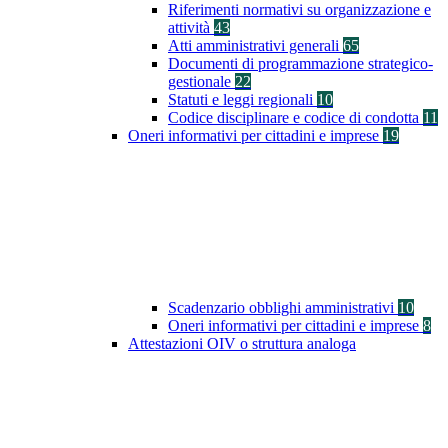
Riferimenti normativi su organizzazione e
attività
43
Atti amministrativi generali
65
Documenti di programmazione strategico-
gestionale
22
Statuti e leggi regionali
10
Codice disciplinare e codice di condotta
11
Oneri informativi per cittadini e imprese
19
Scadenzario obblighi amministrativi
10
Oneri informativi per cittadini e imprese
8
Attestazioni OIV o struttura analoga