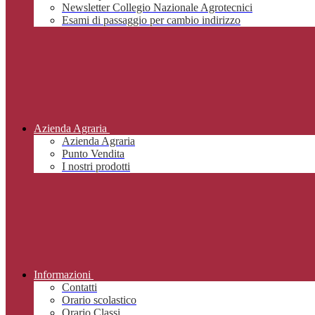
Newsletter Collegio Nazionale Agrotecnici
Esami di passaggio per cambio indirizzo
Azienda Agraria
Azienda Agraria
Punto Vendita
I nostri prodotti
Informazioni
Contatti
Orario scolastico
Orario Classi