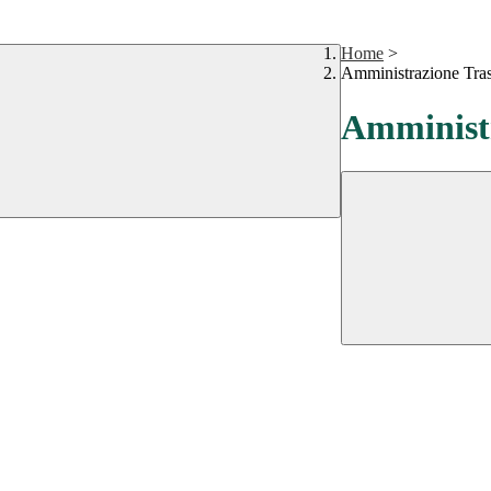
Home
>
Amministrazione Tra
Amministr