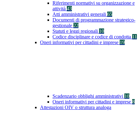
Riferimenti normativi su organizzazione e
attività
43
Atti amministrativi generali
65
Documenti di programmazione strategico-
gestionale
22
Statuti e leggi regionali
10
Codice disciplinare e codice di condotta
11
Oneri informativi per cittadini e imprese
19
Scadenzario obblighi amministrativi
10
Oneri informativi per cittadini e imprese
8
Attestazioni OIV o struttura analoga