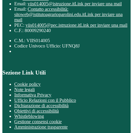
Email:
viis014005@istruzione.it
Link per inviare una mail
Email:
Contatto accessibilità:
sitoweb@istitutoagrarioparolini.edu.it
Link per inviare una
mail
PEC:
viis014005@pec.istruzione.it
Link per inviare una mail
C.F.: 80009290240
C.M.: VIIS014005
Codice Univoco Ufficio: UFNQ8J
Sezione Link Utili
Cookie policy
Note legali
Informativa Privacy
Ufficio Relazioni con il Pubblico
Dichiarazione di accessibilità
Obiettivi di accessibilità
Whistleblowing
Gestione consensi cookie
Amministrazione trasparente