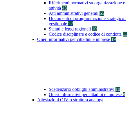
Riferimenti normativi su organizzazione e
attività
43
Atti amministrativi generali
65
Documenti di programmazione strategico-
gestionale
22
Statuti e leggi regionali
10
Codice disciplinare e codice di condotta
11
Oneri informativi per cittadini e imprese
19
Scadenzario obblighi amministrativi
10
Oneri informativi per cittadini e imprese
8
Attestazioni OIV o struttura analoga