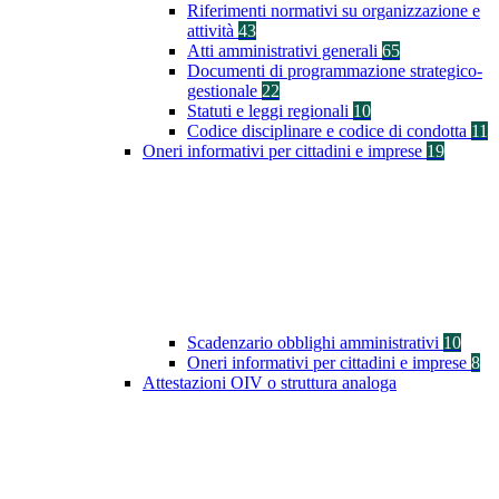
Riferimenti normativi su organizzazione e
attività
43
Atti amministrativi generali
65
Documenti di programmazione strategico-
gestionale
22
Statuti e leggi regionali
10
Codice disciplinare e codice di condotta
11
Oneri informativi per cittadini e imprese
19
Scadenzario obblighi amministrativi
10
Oneri informativi per cittadini e imprese
8
Attestazioni OIV o struttura analoga