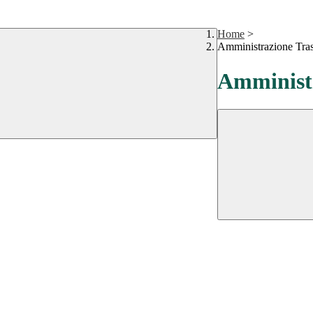
Home
>
Amministrazione Tra
Amministr