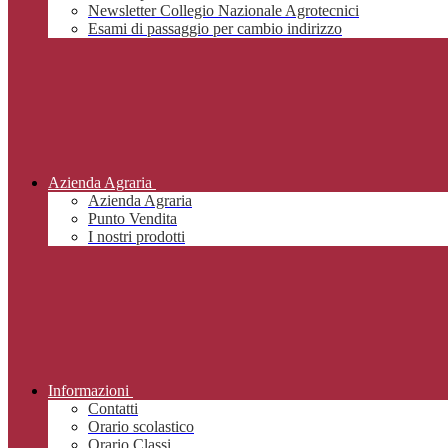
Newsletter Collegio Nazionale Agrotecnici
Esami di passaggio per cambio indirizzo
Azienda Agraria
Azienda Agraria
Punto Vendita
I nostri prodotti
Informazioni
Contatti
Orario scolastico
Orario Classi