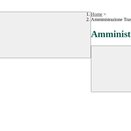
Home
>
Amministrazione Tra
Amministr