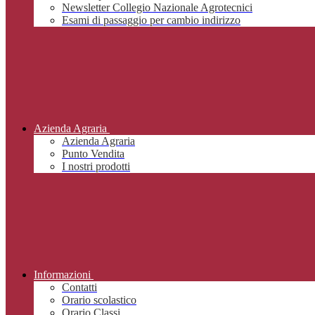
Newsletter Collegio Nazionale Agrotecnici
Esami di passaggio per cambio indirizzo
Azienda Agraria
Azienda Agraria
Punto Vendita
I nostri prodotti
Informazioni
Contatti
Orario scolastico
Orario Classi