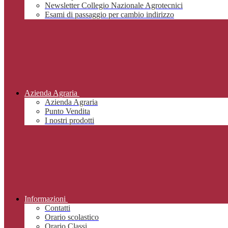
Newsletter Collegio Nazionale Agrotecnici
Esami di passaggio per cambio indirizzo
Azienda Agraria
Azienda Agraria
Punto Vendita
I nostri prodotti
Informazioni
Contatti
Orario scolastico
Orario Classi