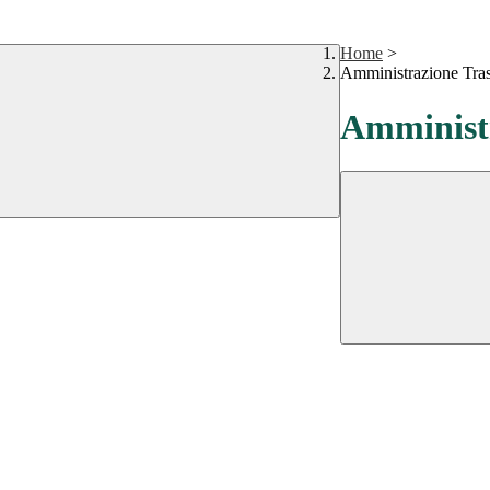
Home
>
Amministrazione Tra
Amministr