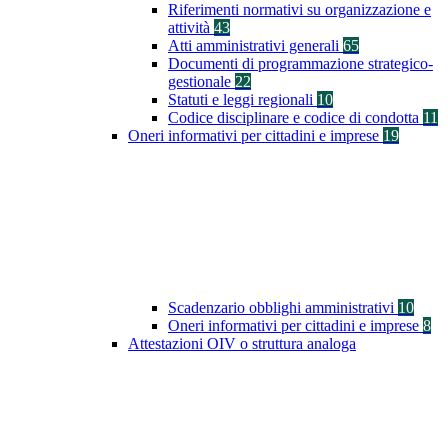
Riferimenti normativi su organizzazione e
attività
43
Atti amministrativi generali
65
Documenti di programmazione strategico-
gestionale
22
Statuti e leggi regionali
10
Codice disciplinare e codice di condotta
11
Oneri informativi per cittadini e imprese
19
Scadenzario obblighi amministrativi
10
Oneri informativi per cittadini e imprese
8
Attestazioni OIV o struttura analoga