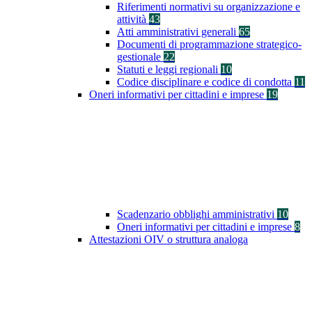
Riferimenti normativi su organizzazione e
attività
43
Atti amministrativi generali
65
Documenti di programmazione strategico-
gestionale
22
Statuti e leggi regionali
10
Codice disciplinare e codice di condotta
11
Oneri informativi per cittadini e imprese
19
Scadenzario obblighi amministrativi
10
Oneri informativi per cittadini e imprese
8
Attestazioni OIV o struttura analoga