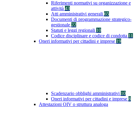
Riferimenti normativi su organizzazione e
attività
43
Atti amministrativi generali
65
Documenti di programmazione strategico-
gestionale
22
Statuti e leggi regionali
10
Codice disciplinare e codice di condotta
11
Oneri informativi per cittadini e imprese
19
Scadenzario obblighi amministrativi
10
Oneri informativi per cittadini e imprese
8
Attestazioni OIV o struttura analoga